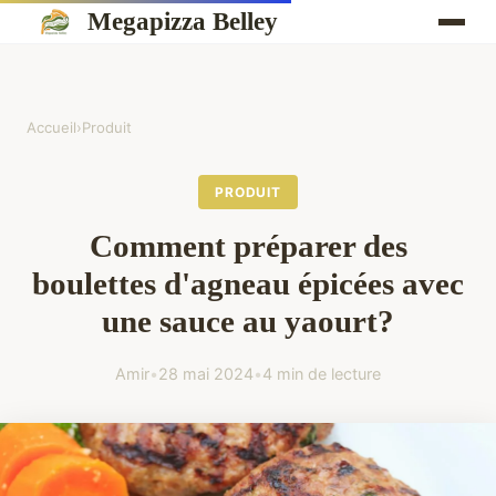
Megapizza Belley
Accueil
›
Produit
PRODUIT
Comment préparer des
boulettes d'agneau épicées avec
une sauce au yaourt?
Amir
•
28 mai 2024
•
4 min de lecture