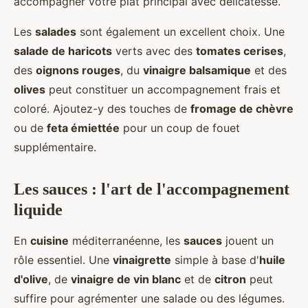
accompagner votre plat principal avec délicatesse.
Les
salades
sont également un excellent choix. Une
salade de haricots
verts avec des
tomates cerises
,
des
oignons rouges
, du
vinaigre balsamique
et des
olives
peut constituer un accompagnement frais et
coloré. Ajoutez-y des touches de
fromage de chèvre
ou de
feta émiettée
pour un coup de fouet
supplémentaire.
Les sauces : l'art de l'accompagnement
liquide
En
cuisine
méditerranéenne, les
sauces
jouent un
rôle essentiel. Une
vinaigrette
simple à base d'
huile
d'olive
, de
vinaigre de vin blanc
et de
citron
peut
suffire pour agrémenter une salade ou des légumes.