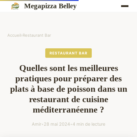
Megapizza Belley
Accueil
›
Restaurant Bar
RESTAURANT BAR
Quelles sont les meilleures
pratiques pour préparer des
plats à base de poisson dans un
restaurant de cuisine
méditerranéenne ?
Amir
•
28 mai 2024
•
4 min de lecture