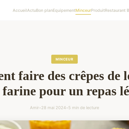
Accueil
Actu
Bon plan
Equipement
Minceur
Produit
Restaurant B
MINCEUR
t faire des crêpes de 
 farine pour un repas l
Amir
•
28 mai 2024
•
5 min de lecture