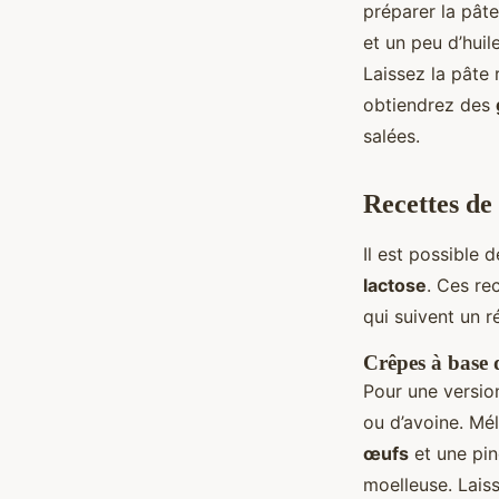
préparer la pâte
et un peu d’huil
Laissez la pâte 
obtiendrez des
salées.
Recettes de 
Il est possible 
lactose
. Ces re
qui suivent un r
Crêpes à base d
Pour une versio
ou d’avoine. Mé
œufs
et une pin
moelleuse. Lais