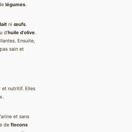
 de
légumes
.
lait
ni
œufs
.
u d’
huile d’olive
.
lantes. Ensuite,
pas sain et
t nutritif. Elles
x.
farine et sans
se de
flocons