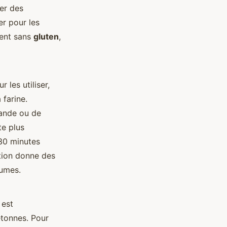
ver des
er pour les
ment sans
gluten
,
ur les utiliser,
 farine.
ande ou de
te plus
 30 minutes
tion donne des
gumes.
 est
etonnes. Pour