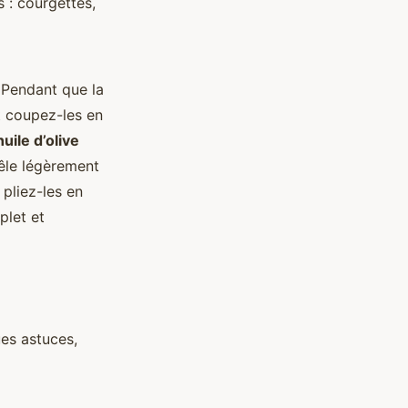
s : courgettes,
Pendant que la
t coupez-les en
huile d’olive
oêle légèrement
 pliez-les en
plet et
es astuces,