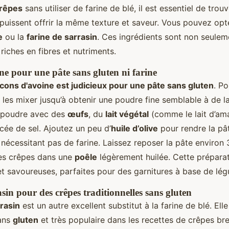
rêpes
sans utiliser de farine de blé, il est essentiel de trou
 puissent offrir la même texture et saveur. Vous pouvez opt
e
ou la
farine de sarrasin
. Ces ingrédients sont non seule
iches en fibres et nutriments.
ne pour une pâte sans gluten ni farine
ocons d'avoine est judicieux pour une pâte sans gluten
. Po
es mixer jusqu’à obtenir une poudre fine semblable à de la
 poudre avec des
œufs
, du
lait végétal
(comme le lait d’am
ncée de sel. Ajoutez un peu d’
huile d’olive
pour rendre la pâ
 nécessitant pas de farine. Laissez reposer la pâte environ
les crêpes dans une
poêle
légèrement huilée. Cette prépara
et savoureuses, parfaites pour des garnitures à base de lé
sin pour des crêpes traditionnelles sans gluten
rrasin
est un autre excellent substitut à la farine de blé. Elle
sans
gluten
et très populaire dans les recettes de crêpes br