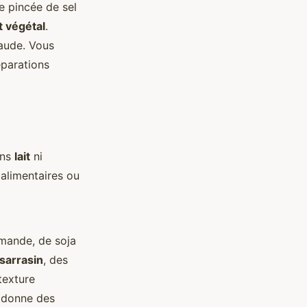
e pincée de sel
it végétal
.
haude. Vous
éparations
ans
lait
ni
 alimentaires ou
mande, de soja
 sarrasin
, des
texture
e donne des