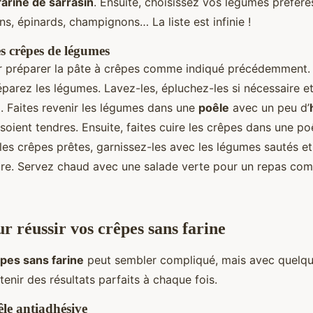
farine de sarrasin
. Ensuite, choisissez vos légumes préféré
ns, épinards, champignons… La liste est infinie !
s crêpes de légumes
préparer la pâte à crêpes comme indiqué précédemment. 
éparez les légumes. Lavez-les, épluchez-les si nécessaire e
. Faites revenir les légumes dans une
poêle
avec un peu d’
s soient tendres. Ensuite, faites cuire les crêpes dans une p
 les crêpes prêtes, garnissez-les avec les légumes sautés et
re. Servez chaud avec une salade verte pour un repas com
r réussir vos crêpes sans farine
pes sans farine
peut sembler compliqué, mais avec quelqu
nir des résultats parfaits à chaque fois.
êle antiadhésive