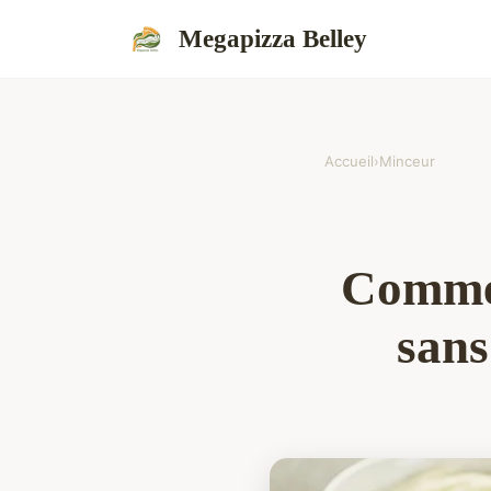
Megapizza Belley
Accueil
›
Minceur
Commen
sans