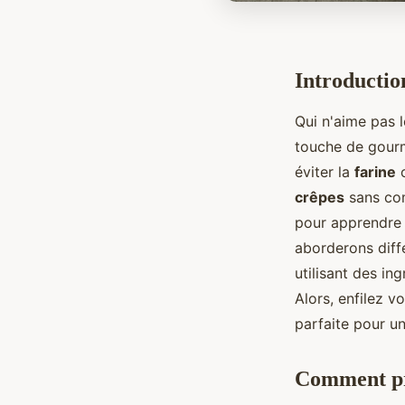
Introductio
Qui n'aime pas 
touche de gourm
éviter la
farine
o
crêpes
sans com
pour apprendre
aborderons diff
utilisant des in
Alors, enfilez 
parfaite pour un
Comment pré