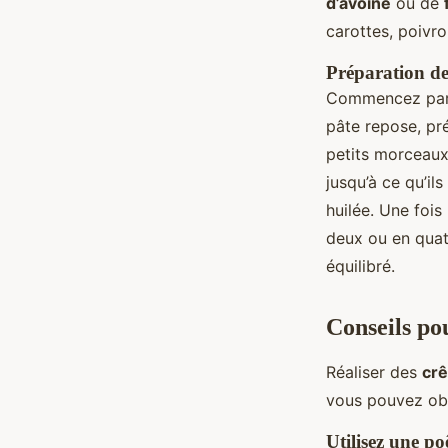
d’avoine
ou de
carottes, poivro
Préparation de
Commencez par 
pâte repose, pr
petits morceaux
jusqu’à ce qu’il
huilée. Une fois
deux ou en quat
équilibré.
Conseils pou
Réaliser des
crê
vous pouvez obte
Utilisez une po