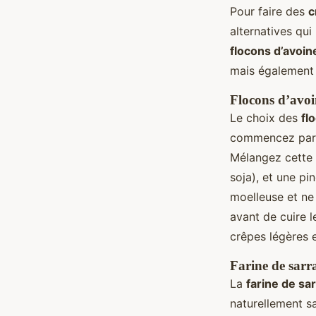
Pour faire des
c
alternatives qui
flocons d’avoin
mais également r
Flocons d’avoi
Le choix des
fl
commencez par l
Mélangez cette
soja), et une pi
moelleuse et ne
avant de cuire 
crêpes légères 
Farine de sarra
La
farine de sa
naturellement 