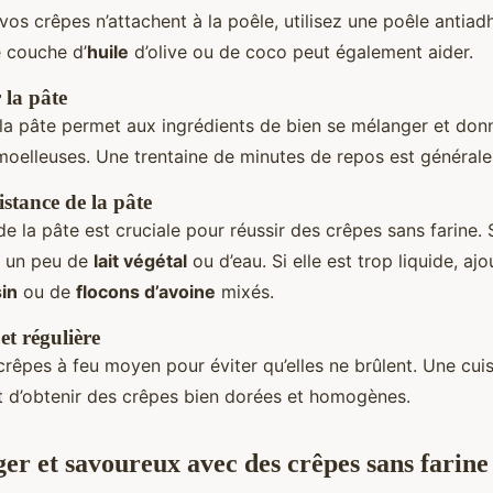
vos crêpes n’attachent à la poêle, utilisez une poêle antia
e couche d’
huile
d’olive ou de coco peut également aider.
 la pâte
 la pâte permet aux ingrédients de bien se mélanger et don
 moelleuses. Une trentaine de minutes de repos est générale
istance de la pâte
e la pâte est cruciale pour réussir des crêpes sans farine. S
z un peu de
lait végétal
ou d’eau. Si elle est trop liquide, aj
sin
ou de
flocons d’avoine
mixés.
et régulière
 crêpes à feu moyen pour éviter qu’elles ne brûlent. Une cui
t d’obtenir des crêpes bien dorées et homogènes.
ger et savoureux avec des crêpes sans farine