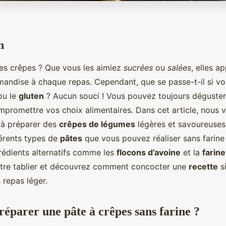
n
les crêpes ? Que vous les aimiez
sucrées
ou
salées
, elles a
andise à chaque repas. Cependant, que se passe-t-il si v
u le
gluten
? Aucun souci ! Vous pouvez toujours déguster
promettre vos choix alimentaires. Dans cet article, nous 
 à préparer des
crêpes de légumes
légères et savoureuses
érents types de
pâtes
que vous pouvez réaliser sans farine 
grédients alternatifs comme les
flocons d’avoine
et la
farine
votre tablier et découvrez comment concocter une
recette
si
 repas léger.
parer une pâte à crêpes sans farine ?