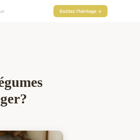
ar
Goûtez l'héritage →
légumes
éger?