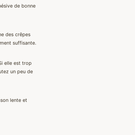
dhésive de bonne
ne des crêpes
ment suffisante.
i elle est trop
outez un peu de
sson lente et