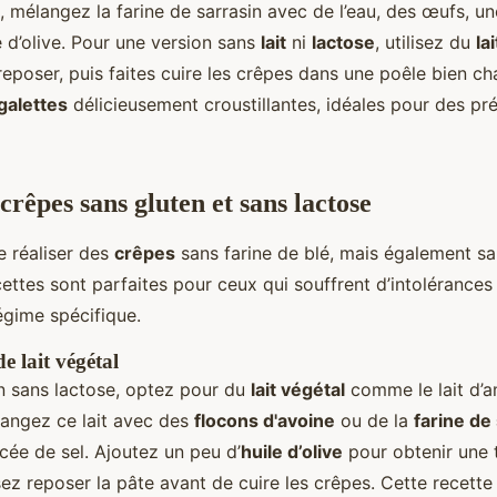
, mélangez la farine de sarrasin avec de l’eau, des œufs, un
e d’olive. Pour une version sans
lait
ni
lactose
, utilisez du
la
reposer, puis faites cuire les crêpes dans une poêle bien c
galettes
délicieusement croustillantes, idéales pour des pr
crêpes sans gluten et sans lactose
de réaliser des
crêpes
sans farine de blé, mais également s
cettes sont parfaites pour ceux qui souffrent d’intolérances
égime spécifique.
e lait végétal
n sans lactose, optez pour du
lait végétal
comme le lait d’a
langez ce lait avec des
flocons d'avoine
ou de la
farine de
cée de sel. Ajoutez un peu d’
huile d’olive
pour obtenir une 
sez reposer la pâte avant de cuire les crêpes. Cette recett