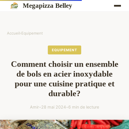
Megapizza Belley
Accueil
›
Equipement
EQUIPEMENT
Comment choisir un ensemble
de bols en acier inoxydable
pour une cuisine pratique et
durable?
Amir
•
28 mai 2024
•
6 min de lecture