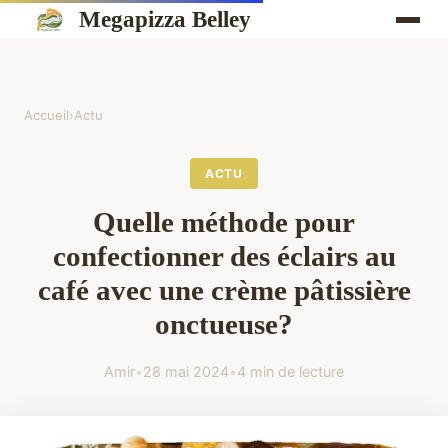
Megapizza Belley
Accueil
›
Actu
ACTU
Quelle méthode pour
confectionner des éclairs au
café avec une crème pâtissière
onctueuse?
Amir
•
28 mai 2024
•
4 min de lecture